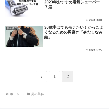
2023年おすすめ電気シェーバー
７選
2023.08.01
30歳半ばでもモテたい！かっこよ
男の美容
くなるための男磨き「身だしなみ
編」
2023.07.27
前
1
2
へ
ホーム
男の美容