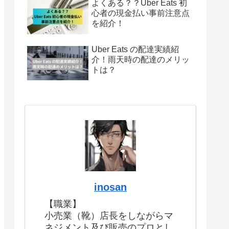
よくある？？Uber Eats 初
心者の現金払い事前注意点
を紹介！
Uber Eats の配達実績紹
介！雨天時の配達のメリッ
トは？
inosan
【職業】
小売業（靴）店長をしながらマ
ネジメント及び販売のプロとし