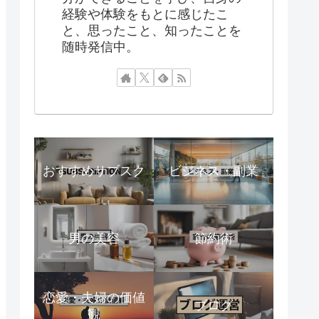
経験や体験をもとに感じたこ
と、思ったこと、知ったことを
随時発信中。
おすすめサブスク
ビジネス・副業
男の美容
節約術
恋愛・夫婦の価値
ブログ
観