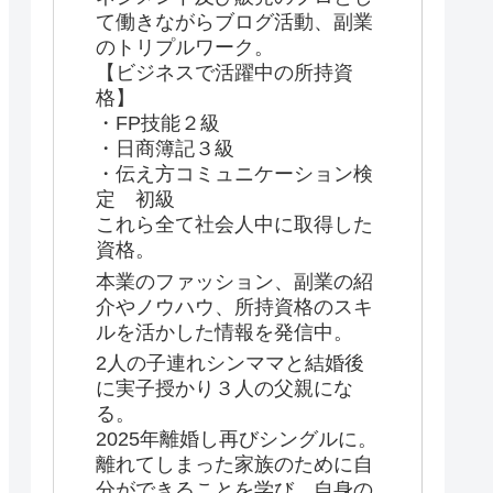
て働きながらブログ活動、副業
のトリプルワーク。
【ビジネスで活躍中の所持資
格】
・FP技能２級
・日商簿記３級
・伝え方コミュニケーション検
定 初級
これら全て社会人中に取得した
資格。
本業のファッション、副業の紹
介やノウハウ、所持資格のスキ
ルを活かした情報を発信中。
2人の子連れシンママと結婚後
に実子授かり３人の父親にな
る。
2025年離婚し再びシングルに。
離れてしまった家族のために自
分ができることを学び、自身の